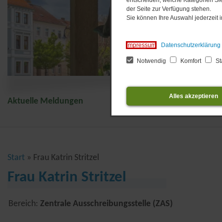
entscheiden, welche Kategorien Sie
der Seite zur Verfügung stehen.
Sie können Ihre Auswahl jederzeit
Impressum
Datenschutzerklärung
Notwendig
Komfort
Sta
Alles akzeptieren
Aktuelle Meldungen
Start
Frau Katrin Stritzel
Frau Katrin Stritzel
Bereich:
Zentrale Ausschreibungsstelle (ZAS)