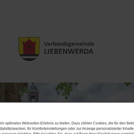
n optimales Webseiten-Erlebnis zu bieten. Dazu zählen Cookies, die für den Betri
tatistikzwecken, für Komforteinstellungen oder zur Anzeige personalisierter Inhalt