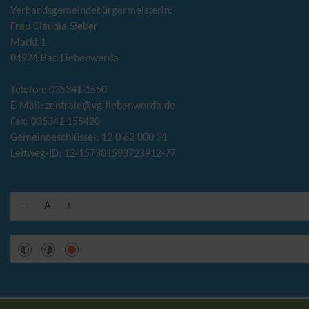
Verbandsgemeindebürgermeisterin:
Frau Claudia Sieber
Markt 1
04924 Bad Liebenwerda
Telefon: 035341 1550
E-Mail:
zentrale@vg-liebenwerda.de
Fax: 035341 155420
Gemeindeschlüssel: 12 0 62 000 31
Leitweg-ID: 12-157301593723912-77
-
A
+