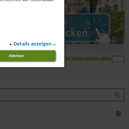
ch nicht mehr alle Funktionalitäten
Details anzeigen
Ablehnen
 Brücke über die Schwarze Elster wieder offen für Fuß- und R