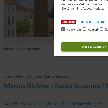
entscheiden, welche Kategorien Sie
der Seite zur Verfügung stehen.
Sie können Ihre Auswahl jederzeit
Impressum
Datenschutzerklärung
Notwendig
Komfort
Sta
Alles akzeptieren
Aktuelle Meldungen
Start
Marius Richter - Santa Susanna
Marius Richter - Santa Susanna (25
Mehr über:
Abteilung Fußball des ESV Lok Falkenberg e.V.