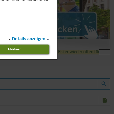
ch nicht mehr alle Funktionalitäten
Details anzeigen
Ablehnen
ücke über die Schwarze Elster wieder offen für Fuß- und Radv