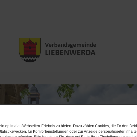
n optimales Webseiten-Erlebnis zu bieten. Dazu zählen Cookies, die für den Betri
tatistikzwecken, für Komforteinstellungen oder zur Anzeige personalisierter Inhalt