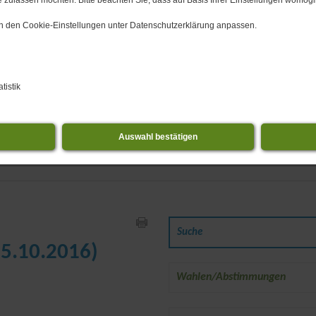
 zulassen möchten. Bitte beachten Sie, dass auf Basis Ihrer Einstellungen womögli
 in den Cookie-Einstellungen unter Datenschutzerklärung anpassen.
tistik
Auswahl bestätigen
L 65 Wahrenbrück: Br
.​10.​2016)
Wahlen/Abstimmungen