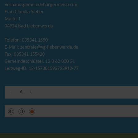
Verbandsgemeindebürgermeisterin:
Frau Claudia Sieber
Markt 1
04924 Bad Liebenwerda
Telefon: 035341 1550
E-Mail:
zentrale@vg-liebenwerda.de
Fax: 035341 155420
Gemeindeschlüssel: 12 0 62 000 31
Leitweg-ID: 12-157301593723912-77
-
A
+